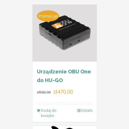
Promocja!
Urządzenie OBU One
do HU-GO
Pierwotna
Aktualna
zł
470.00
zł
582.00
cena
cena
wynosiła:
wynosi:
Dodaj do
Details
zł582.00.
zł470.00.
koszyka