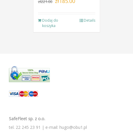
zł
185.00
zł
221.00
cena
cena
wynosiła:
wynosi:
Dodaj do
Details
zł221.00.
zł185.00.
koszyka
SafeFleet sp. z o.o.
tel.
22 245 23 91
| e-mail:
hugo@obu1.pl