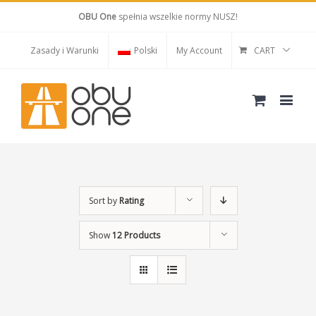
OBU One
spełnia wszelkie normy NUSZ!
Zasady i Warunki
Polski
My Account
CART
Sort by
Rating
Show
12 Products