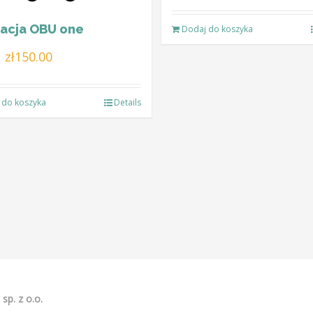
wynosiła:
wynosi:
lacja OBU one
Dodaj do koszyka
zł221.00.
zł185.00.
Pierwotna
Aktualna
zł
150.00
cena
cena
wynosiła:
wynosi:
 do koszyka
Details
zł195.00.
zł150.00.
sp. z o.o.