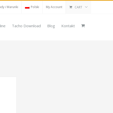
dy i Warunki
Polski
My Account
CART
line
Tacho Download
Blog
Kontakt