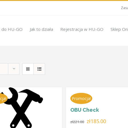
Zasa
e do HU-GO
Jak to działa
Rejestracja w HU-GO
Sklep On
cja!
Promocja!
OBU Check
Pierwotna
Aktualna
zł
185.00
zł
221.00
cena
cena