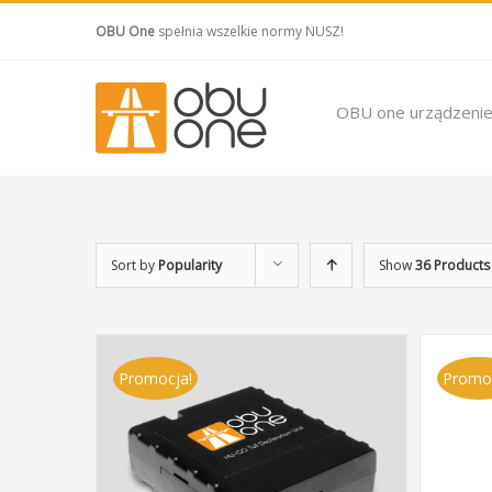
OBU One
spełnia wszelkie normy NUSZ!
OBU one urządzeni
Sort by
Popularity
Show
36 Products
Promocja!
Promo