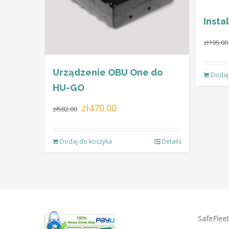
Insta
zł
195.00
Urządzenie OBU One do
Dodaj
HU-GO
Pierwotna
Aktualna
zł
470.00
zł
582.00
cena
cena
wynosiła:
wynosi:
Dodaj do koszyka
Details
zł582.00.
zł470.00.
SafeFleet 