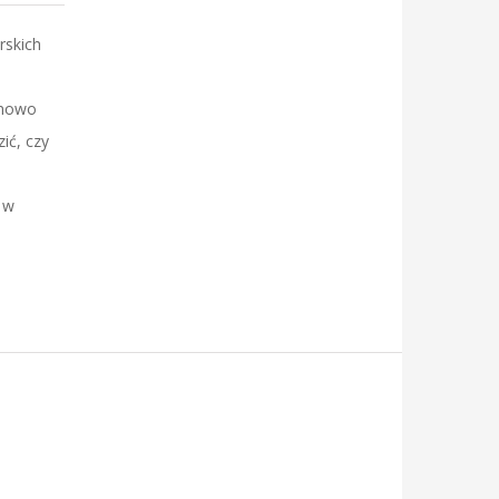
rskich
emowo
ić, czy
 w