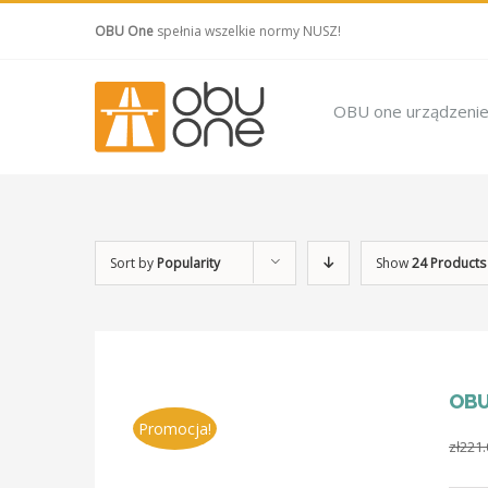
OBU One
spełnia wszelkie normy NUSZ!
OBU one urządzeni
Sort by
Popularity
Show
24 Products
OBU
Promocja!
zł
221.