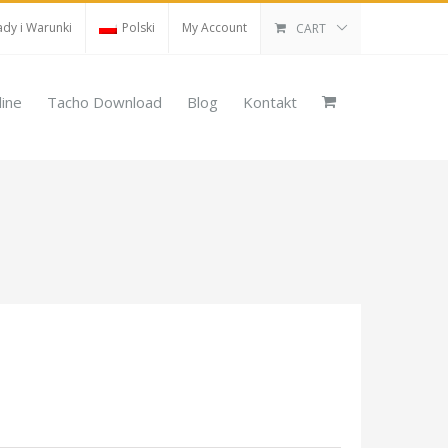
dy i Warunki
Polski
My Account
CART
line
Tacho Download
Blog
Kontakt