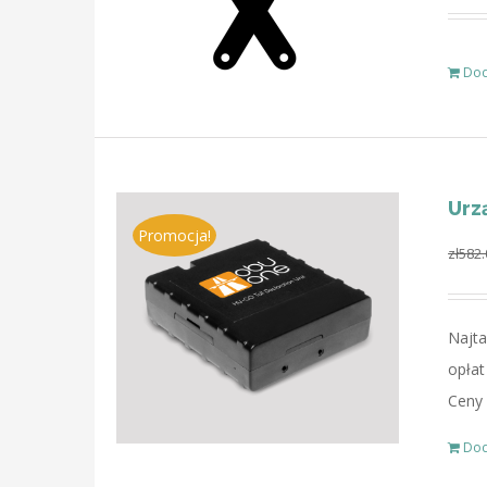
Dod
Urz
Promocja!
zł
582.
Najta
opłat
Ceny 
Dod