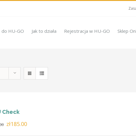
Zasa
e do HU-GO
Jak to działa
Rejestracja w HU-GO
Sklep On
 Check
Pierwotna
Aktualna
zł
185.00
00
cena
cena