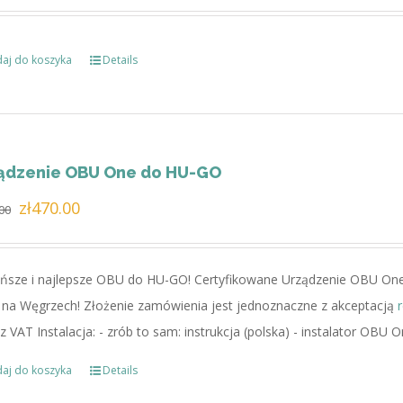
wynosiła:
wynosi:
zł195.00.
zł150.00.
aj do koszyka
Details
ądzenie OBU One do HU-GO
Pierwotna
Aktualna
zł
470.00
00
cena
cena
wynosiła:
wynosi:
ńsze i najlepsze OBU do HU-GO! Certyfikowane Urządzenie OBU On
zł582.00.
zł470.00.
 na Węgrzech! Złożenie zamówienia jest jednoznaczne z akceptacją
z VAT Instalacja: - zrób to sam: instrukcja (polska) - instalator OBU 
aj do koszyka
Details