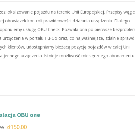
wynosiła:
wynosi:
ez lokalizowanie pojazdu na terenie Unii Europejskiej. Przepisy węgie
zł221.00.
zł185.00.
ej obowiązek kontroli prawidłowości działania urządzenia. Dlatego
proponujemy usługę OBU Check. Pozwala ona po pierwsze bezprobl
urządzenia w portalu Hu-Go oraz, co najważniejsze, zdalnie sprawdz
ych klientów, udostępniamy bieżacą pozycję pojazdów w całej Unii
dla jednego urządzenia. Istnieje możliwość miesięcznego abonamentu
talacja OBU one
Pierwotna
Aktualna
zł
150.00
00
cena
cena