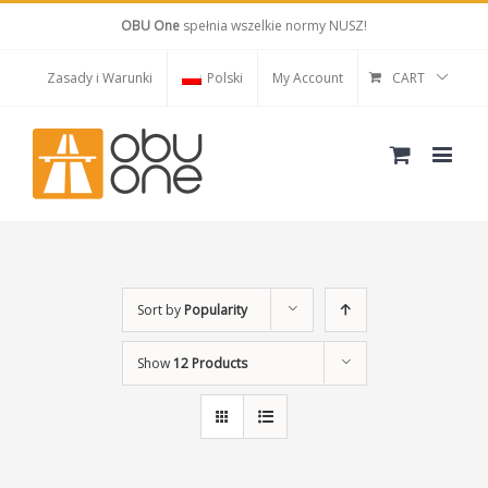
OBU One
spełnia wszelkie normy NUSZ!
Zasady i Warunki
Polski
My Account
CART
Sort by
Popularity
Show
12 Products