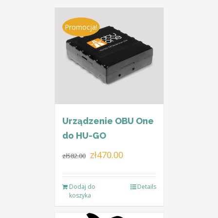
Promocja!
Urządzenie OBU One
do HU-GO
Pierwotna
Aktualna
zł
470.00
zł
582.00
cena
cena
wynosiła:
wynosi:
Dodaj do
Details
zł582.00.
zł470.00.
koszyka