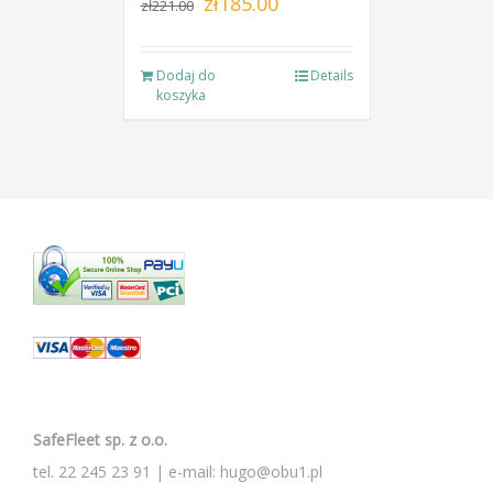
zł
185.00
zł
221.00
cena
cena
wynosiła:
wynosi:
Dodaj do
Details
zł221.00.
zł185.00.
koszyka
SafeFleet sp. z o.o.
tel.
22 245 23 91
| e-mail:
hugo@obu1.pl