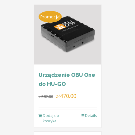
Promocja!
Urządzenie OBU One
do HU-GO
Pierwotna
Aktualna
zł
470.00
zł
582.00
cena
cena
wynosiła:
wynosi:
Dodaj do
Details
zł582.00.
zł470.00.
koszyka