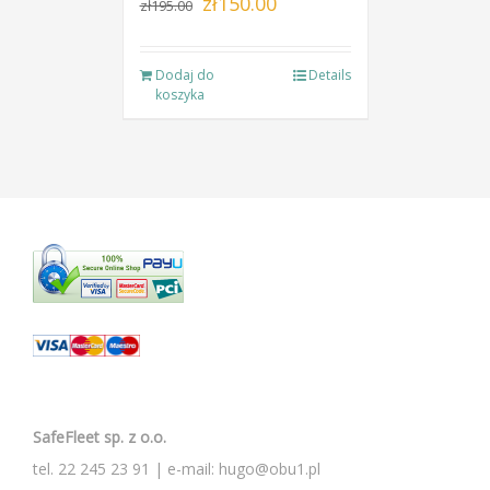
zł
150.00
zł
195.00
cena
cena
wynosiła:
wynosi:
Dodaj do
Details
zł195.00.
zł150.00.
koszyka
SafeFleet sp. z o.o.
tel.
22 245 23 91
| e-mail:
hugo@obu1.pl