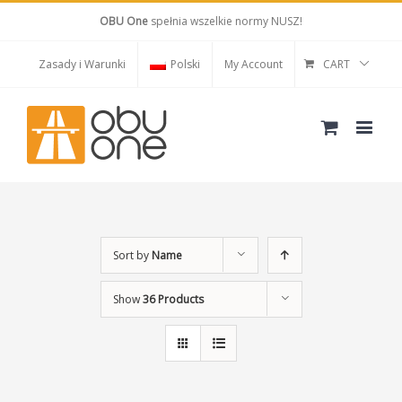
OBU One
spełnia wszelkie normy NUSZ!
Zasady i Warunki
Polski
My Account
CART
Sort by
Name
Show
36 Products