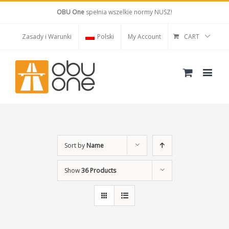
OBU One
spełnia wszelkie normy NUSZ!
Zasady i Warunki
Polski
My Account
CART
Sort by
Name
Show
36 Products