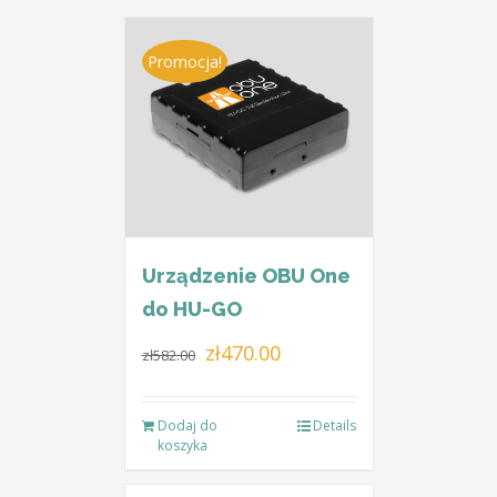
Promocja!
Urządzenie OBU One
do HU-GO
Pierwotna
Aktualna
zł
470.00
zł
582.00
cena
cena
wynosiła:
wynosi:
Dodaj do
Details
zł582.00.
zł470.00.
koszyka