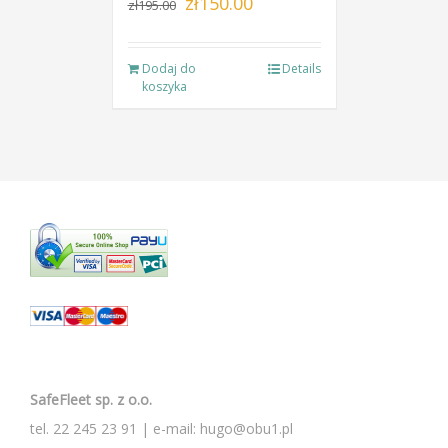
zł
150.00
zł
195.00
cena
cena
wynosiła:
wynosi:
Dodaj do
Details
zł195.00.
zł150.00.
koszyka
SafeFleet sp. z o.o.
tel.
22 245 23 91
| e-mail:
hugo@obu1.pl