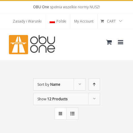
OBU One
spełnia wszelkie normy NUSZ!
Zasady i Warunki
Polski
My Account
CART
Sort by
Name
Show
12 Products