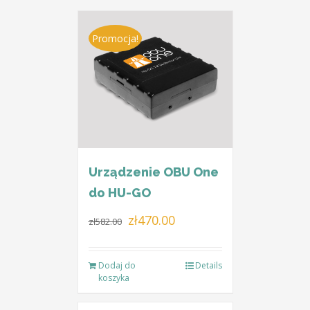
Promocja!
Urządzenie OBU One
do HU-GO
Pierwotna
Aktualna
zł
470.00
zł
582.00
cena
cena
wynosiła:
wynosi:
Dodaj do
Details
zł582.00.
zł470.00.
koszyka