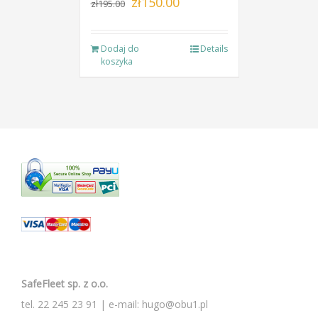
zł
150.00
zł
195.00
cena
cena
wynosiła:
wynosi:
Dodaj do
Details
zł195.00.
zł150.00.
koszyka
SafeFleet sp. z o.o.
tel.
22 245 23 91
| e-mail:
hugo@obu1.pl