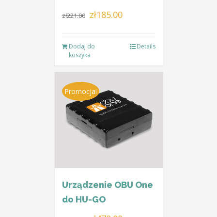
Pierwotna
Aktualna
zł
185.00
zł
221.00
cena
cena
wynosiła:
wynosi:
Dodaj do
Details
zł221.00.
zł185.00.
koszyka
Promocja!
Urządzenie OBU One
do HU-GO
Pierwotna
Aktualna