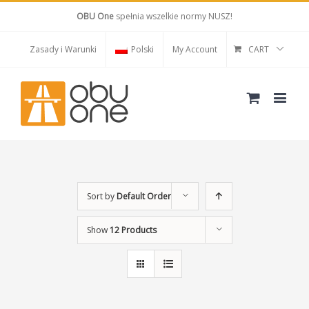
OBU One
spełnia wszelkie normy NUSZ!
Zasady i Warunki
Polski
My Account
CART
Sort by
Default Order
Show
12 Products