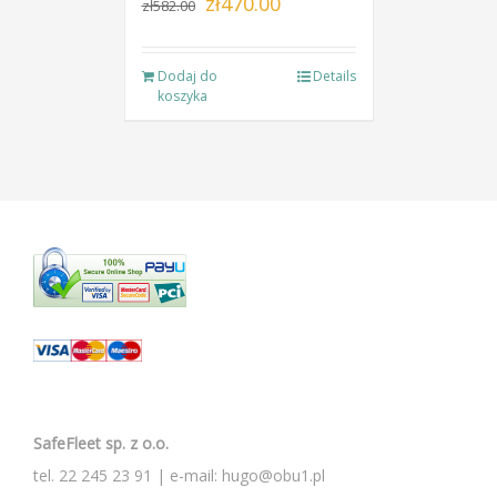
zł
470.00
zł
582.00
cena
cena
wynosiła:
wynosi:
Dodaj do
Details
zł582.00.
zł470.00.
koszyka
SafeFleet sp. z o.o.
tel.
22 245 23 91
| e-mail:
hugo@obu1.pl