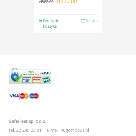
zł
470.00
zł
582.00
cena
cena
wynosiła:
wynosi:
Dodaj do
Details
zł582.00.
zł470.00.
koszyka
SafeFleet sp. z o.o.
tel.
22 245 23 91
| e-mail:
hugo@obu1.pl