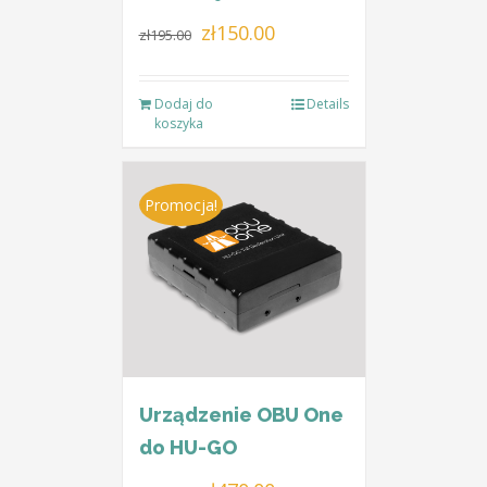
Pierwotna
Aktualna
zł
150.00
zł
195.00
cena
cena
wynosiła:
wynosi:
Dodaj do
Details
zł195.00.
zł150.00.
koszyka
Promocja!
Urządzenie OBU One
do HU-GO
Pierwotna
Aktualna