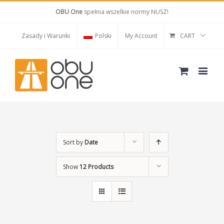
OBU One
spełnia wszelkie normy NUSZ!
Zasady i Warunki
Polski
My Account
CART
Sort by
Date
Show
12 Products