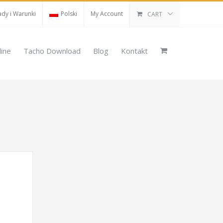
dy i Warunki
Polski
My Account
CART
line
Tacho Download
Blog
Kontakt