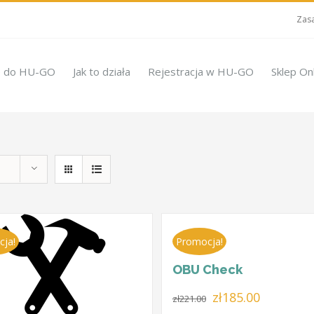
Zasa
e do HU-GO
Jak to działa
Rejestracja w HU-GO
Sklep On
cja!
Promocja!
OBU Check
Pierwotna
Aktualna
zł
185.00
zł
221.00
cena
cena