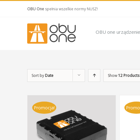
OBU One
spełnia wszelkie normy NUSZ!
OBU one urządzeni
Sort by
Date
Show
12 Products
Promocja!
Promo