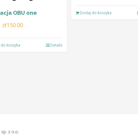
wynosiła:
wynosi:
lacja OBU one
Dodaj do koszyka
zł221.00.
zł185.00.
Pierwotna
Aktualna
zł
150.00
cena
cena
wynosiła:
wynosi:
 do koszyka
Details
zł195.00.
zł150.00.
sp. z o.o.