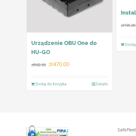
Insta
zł
195.00
Urządzenie OBU One do
Dodaj
HU-GO
Pierwotna
Aktualna
zł
470.00
zł
582.00
cena
cena
wynosiła:
wynosi:
Dodaj do koszyka
Details
zł582.00.
zł470.00.
SafeFleet 